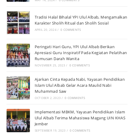
MAY 14, 2024
/
0 COMMENTS
Tradisi Halal Bihalal YPI Ulul Albab, Mengamalkan
Karakter Sholih Ritual dan Sholih Sosial
APRIL 20, 2024
/
0 COMMENTS
Peringati Hari Guru, YPI Ulul Albab Berikan
Apresiasi Guru Inspiratif Pada Kegiatan Pelatihan
Rumusan Darah Wanita
NOVEMBER 25, 2023
/
0 COMMENTS
Ajarkan Cinta Kepada Nabi, Yayasan Pendidikan
Islam Ulul Albab Gelar Acara Maulid Nabi
Muhammad Saw
OCTOBER 2, 2023
/
0 COMMENTS
Implementasi MBKM, Yayasan Pendidikan Islam
Ulul Albab Terima Mahasiswa Magang UIN KHAS
Jember
SEPTEMBER 19, 2023
/
0 COMMENTS